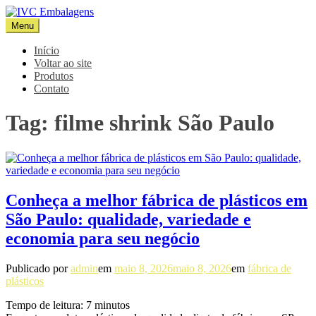
Pular
para
Menu
IVC Embalagens
Blog IVC
o
conteúdo
Início
Voltar ao site
Produtos
Contato
Tag:
filme shrink São Paulo
Conheça a melhor fábrica de plásticos em
São Paulo: qualidade, variedade e
economia para seu negócio
Publicado por
admin
em
maio 8, 2026
maio 8, 2026
em
fábrica de
plásticos
Tempo de leitura:
7
minutos