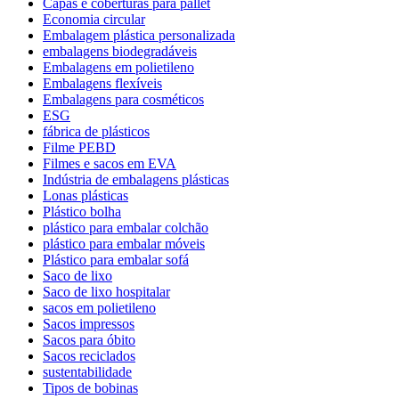
Capas e coberturas para pallet
Economia circular
Embalagem plástica personalizada
embalagens biodegradáveis
Embalagens em polietileno
Embalagens flexíveis
Embalagens para cosméticos
ESG
fábrica de plásticos
Filme PEBD
Filmes e sacos em EVA
Indústria de embalagens plásticas
Lonas plásticas
Plástico bolha
plástico para embalar colchão
plástico para embalar móveis
Plástico para embalar sofá
Saco de lixo
Saco de lixo hospitalar
sacos em polietileno
Sacos impressos
Sacos para óbito
Sacos reciclados
sustentabilidade
Tipos de bobinas