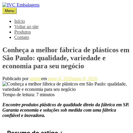
Pular
para
Menu
IVC Embalagens
Blog IVC
o
conteúdo
Início
Voltar ao site
Produtos
Contato
Conheça a melhor fábrica de plásticos em
São Paulo: qualidade, variedade e
economia para seu negócio
Publicado por
admin
em
maio 8, 2026
maio 8, 2026
Tempo de leitura:
7
minutos
Encontre produtos plásticos de qualidade direto da fábrica em SP.
Garanta economia e soluções sob medida com uma fábrica
confiável e inovadora.
Resumo do artigo
＋