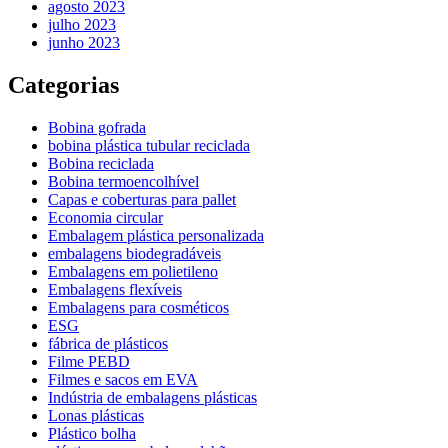
agosto 2023
julho 2023
junho 2023
Categorias
Bobina gofrada
bobina plástica tubular reciclada
Bobina reciclada
Bobina termoencolhível
Capas e coberturas para pallet
Economia circular
Embalagem plástica personalizada
embalagens biodegradáveis
Embalagens em polietileno
Embalagens flexíveis
Embalagens para cosméticos
ESG
fábrica de plásticos
Filme PEBD
Filmes e sacos em EVA
Indústria de embalagens plásticas
Lonas plásticas
Plástico bolha