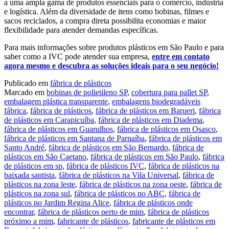
a uma ampla gama de produtos essenciais para o comércio, indústria
e logística. Além da diversidade de itens como bobinas, filmes e
sacos reciclados, a compra direta possibilita economias e maior
flexibilidade para atender demandas específicas.
Para mais informações sobre produtos plásticos em São Paulo e para
saber como a IVC pode atender sua empresa,
entre em contato
agora mesmo e descubra as soluções ideais para o seu negócio!
Publicado em
fábrica de plásticos
Marcado em
bobinas de polietileno SP
,
cobertura para pallet SP
,
embalagem plástica transparente
,
embalagens biodegradáveis
fábrica
,
fábrica de plásticos
,
fábrica de plásticos em Barueri
,
fábrica
de plásticos em Carapicuíba
,
fábrica de plásticos em Diadema
,
fábrica de plásticos em Guarulhos
,
fábrica de plásticos em Osasco
,
fábrica de plásticos em Santana de Parnaíba
,
fábrica de plásticos em
Santo André
,
fábrica de plásticos em São Bernardo
,
fábrica de
plásticos em São Caetano
,
fábrica de plásticos em São Paulo
,
fábrica
de plásticos em sp
,
fábrica de plásticos IVC
,
fábrica de plásticos na
baixada santista
,
fábrica de plásticos na Vila Universal
,
fábrica de
plásticos na zona leste
,
fábrica de plásticos na zona oeste
,
fábrica de
plásticos na zona sul
,
fábrica de plásticos no ABC
,
fábrica de
plásticos no Jardim Regina Alice
,
fábrica de plásticos onde
encontrar
,
fábrica de plásticos perto de mim
,
fábrica de plásticos
próximo a mim
,
fabricante de plásticos
,
fabricante de plásticos em