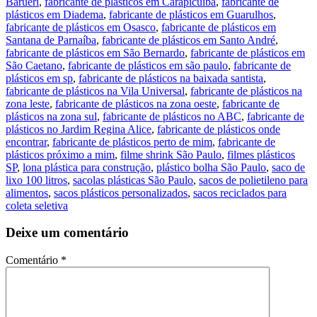
Barueri
,
fabricante de plásticos em Carapicuíba
,
fabricante de
plásticos em Diadema
,
fabricante de plásticos em Guarulhos
,
fabricante de plásticos em Osasco
,
fabricante de plásticos em
Santana de Parnaíba
,
fabricante de plásticos em Santo André
,
fabricante de plásticos em São Bernardo
,
fabricante de plásticos em
São Caetano
,
fabricante de plásticos em são paulo
,
fabricante de
plásticos em sp
,
fabricante de plásticos na baixada santista
,
fabricante de plásticos na Vila Universal
,
fabricante de plásticos na
zona leste
,
fabricante de plásticos na zona oeste
,
fabricante de
plásticos na zona sul
,
fabricante de plásticos no ABC
,
fabricante de
plásticos no Jardim Regina Alice
,
fabricante de plásticos onde
encontrar
,
fabricante de plásticos perto de mim
,
fabricante de
plásticos próximo a mim
,
filme shrink São Paulo
,
filmes plásticos
SP
,
lona plástica para construção
,
plástico bolha São Paulo
,
saco de
lixo 100 litros
,
sacolas plásticas São Paulo
,
sacos de polietileno para
alimentos
,
sacos plásticos personalizados
,
sacos reciclados para
coleta seletiva
Deixe um comentário
Comentário
*