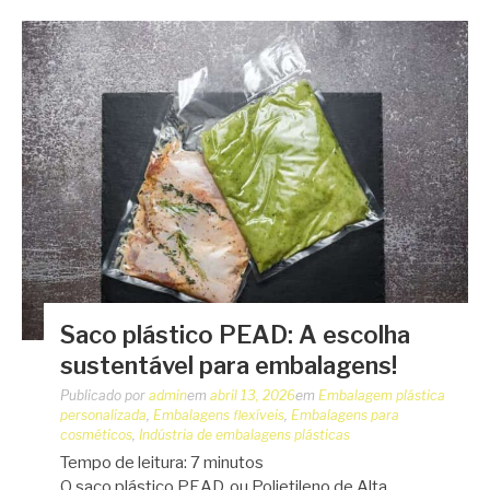
Saco plástico PEAD: A escolha
sustentável para embalagens!
Publicado por
admin
em
abril 13, 2026
em
Embalagem plástica
personalizada
,
Embalagens flexíveis
,
Embalagens para
cosméticos
,
Indústria de embalagens plásticas
Tempo de leitura:
7
minutos
O saco plástico PEAD, ou Polietileno de Alta