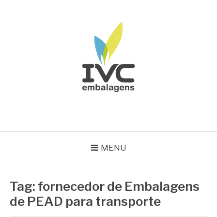
Pular
para
o
conteúdo
IVC EMBALAGENS
Blog IVC
MENU
Tag:
fornecedor de Embalagens
de PEAD para transporte