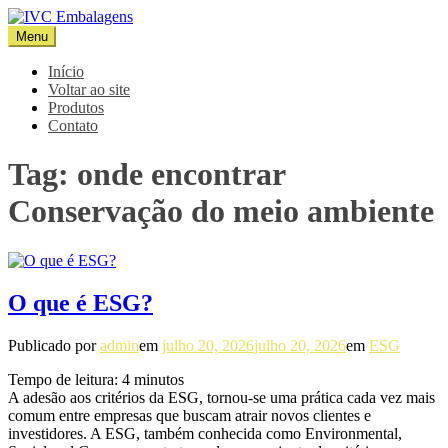
Pular
para
Menu
IVC Embalagens
Blog IVC
o
conteúdo
Início
Voltar ao site
Produtos
Contato
Tag:
onde encontrar
Conservação do meio ambiente
O que é ESG?
Publicado por
admin
em
julho 20, 2026
julho 20, 2026
em
ESG
Tempo de leitura:
4
minutos
A adesão aos critérios da ESG, tornou-se uma prática cada vez mais
comum entre empresas que buscam atrair novos clientes e
investidores. A ESG, também conhecida como Environmental,