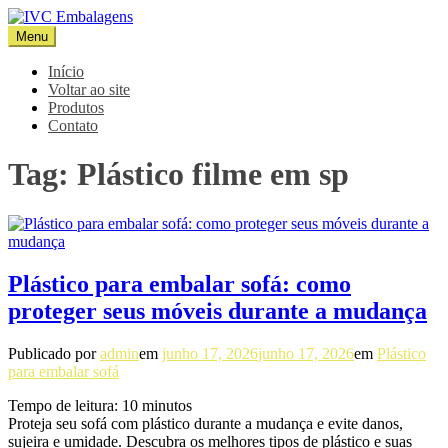
Pular
para
Menu
IVC Embalagens
Blog IVC
o
conteúdo
Início
Voltar ao site
Produtos
Contato
Tag:
Plástico filme em sp
Plástico para embalar sofá: como
proteger seus móveis durante a mudança
Publicado por
admin
em
junho 17, 2026
junho 17, 2026
em
Plástico
para embalar sofá
Tempo de leitura:
10
minutos
Proteja seu sofá com plástico durante a mudança e evite danos,
sujeira e umidade. Descubra os melhores tipos de plástico e suas