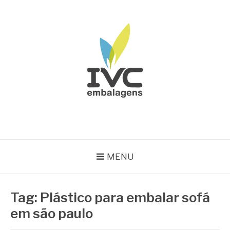
Pular
para
o
conteúdo
IVC EMBALAGENS
Blog IVC
MENU
Tag:
Plástico para embalar sofá
em são paulo