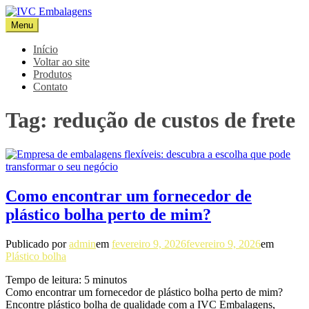
Pular
para
Menu
IVC Embalagens
Blog IVC
o
conteúdo
Início
Voltar ao site
Produtos
Contato
Tag:
redução de custos de frete
Como encontrar um fornecedor de
plástico bolha perto de mim?
Publicado por
admin
em
fevereiro 9, 2026
fevereiro 9, 2026
em
Plástico bolha
Tempo de leitura:
5
minutos
Como encontrar um fornecedor de plástico bolha perto de mim?
Encontre plástico bolha de qualidade com a IVC Embalagens,