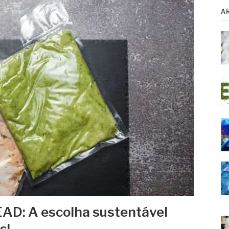
A
EAD: A escolha sustentável
s!