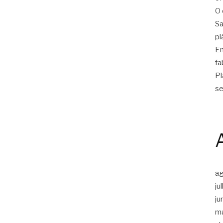
O 
Sa
pl
Em
fa
Pl
se
a
ju
ju
m