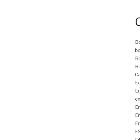
Bo
bo
Bo
Bo
Ca
Ec
Em
em
Em
Em
Em
E
fá