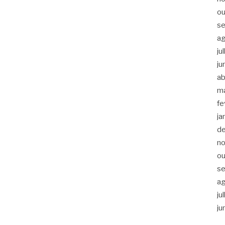
ou
s
a
ju
ju
ab
m
fe
ja
d
n
ou
s
a
ju
ju