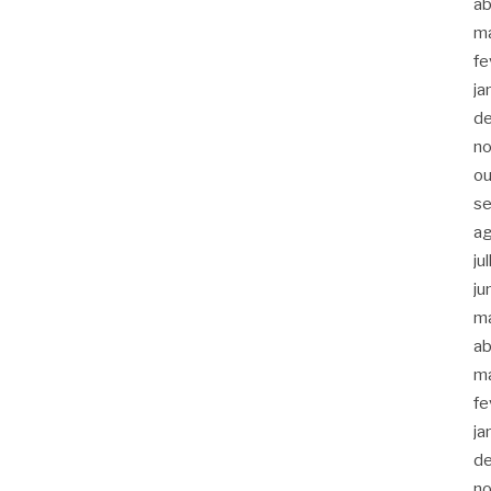
ab
m
fe
ja
d
n
ou
s
a
ju
ju
m
ab
m
fe
ja
d
n