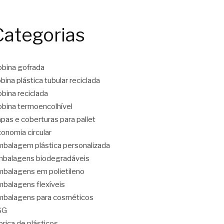
Categorias
bina gofrada
bina plástica tubular reciclada
bina reciclada
bina termoencolhível
pas e coberturas para pallet
onomia circular
balagem plástica personalizada
balagens biodegradáveis
balagens em polietileno
balagens flexíveis
balagens para cosméticos
SG
brica de plásticos