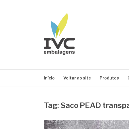
Pular
para
o
conteúdo
IVC EMBALAG
Blog IVC
Início
Voltar ao site
Produtos
Tag:
Saco PEAD transpar