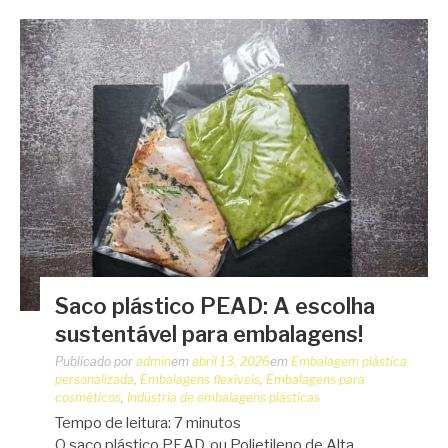
Saco plástico PEAD: A escolha
sustentável para embalagens!
Publicado por
admin
em
abril 13, 2026
em
Embalagem plástica
personalizada
,
Embalagens flexíveis
,
Embalagens para
cosméticos
,
Indústria de embalagens plásticas
Tempo de leitura:
7
minutos
O saco plástico PEAD, ou Polietileno de Alta