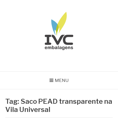
Pular
para
o
conteúdo
IVC EMBALAGENS
Blog IVC
MENU
Tag:
Saco PEAD transparente na
Vila Universal