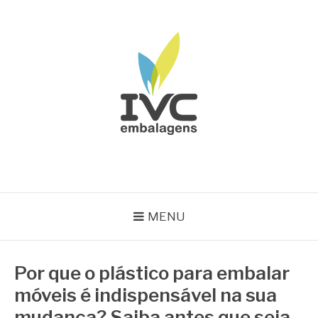
Pular
para
o
conteúdo
IVC EMBALAGENS
Blog IVC
MENU
Por que o plástico para embalar
móveis é indispensável na sua
mudança? Saiba antes que seja