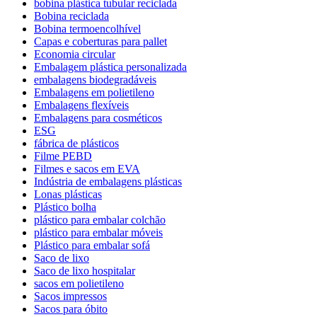
bobina plástica tubular reciclada
Bobina reciclada
Bobina termoencolhível
Capas e coberturas para pallet
Economia circular
Embalagem plástica personalizada
embalagens biodegradáveis
Embalagens em polietileno
Embalagens flexíveis
Embalagens para cosméticos
ESG
fábrica de plásticos
Filme PEBD
Filmes e sacos em EVA
Indústria de embalagens plásticas
Lonas plásticas
Plástico bolha
plástico para embalar colchão
plástico para embalar móveis
Plástico para embalar sofá
Saco de lixo
Saco de lixo hospitalar
sacos em polietileno
Sacos impressos
Sacos para óbito