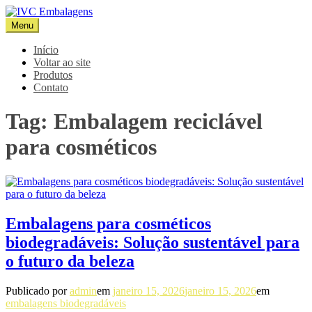
Pular
para
Menu
IVC Embalagens
Blog IVC
o
conteúdo
Início
Voltar ao site
Produtos
Contato
Tag:
Embalagem reciclável
para cosméticos
Embalagens para cosméticos
biodegradáveis: Solução sustentável para
o futuro da beleza
Publicado por
admin
em
janeiro 15, 2026
janeiro 15, 2026
em
embalagens biodegradáveis