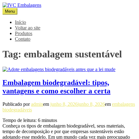
Pular
para
Menu
IVC Embalagens
Blog IVC
o
conteúdo
Início
Voltar ao site
Produtos
Contato
Tag:
embalagem sustentável
Embalagem biodegradável: tipos,
vantagens e como escolher a certa
Publicado por
admin
em
junho 8, 2026
junho 8, 2026
em
embalagens
biodegradáveis
Tempo de leitura:
6
minutos
Conheça os tipos de embalagem biodegradável, seus materiais,
tempo de decomposição e por que empresas sustentáveis estão
adotando esse modelo. Em um mundo cada vez mais preocupado