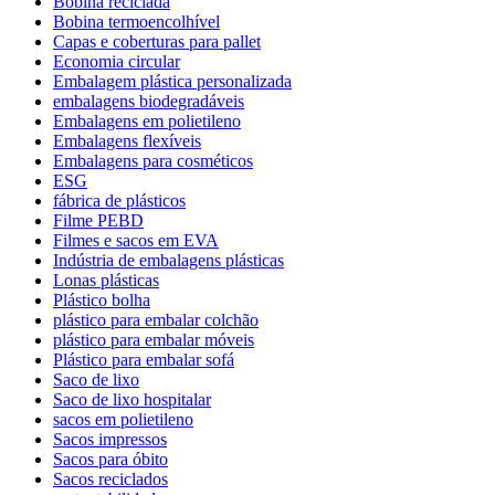
Bobina reciclada
Bobina termoencolhível
Capas e coberturas para pallet
Economia circular
Embalagem plástica personalizada
embalagens biodegradáveis
Embalagens em polietileno
Embalagens flexíveis
Embalagens para cosméticos
ESG
fábrica de plásticos
Filme PEBD
Filmes e sacos em EVA
Indústria de embalagens plásticas
Lonas plásticas
Plástico bolha
plástico para embalar colchão
plástico para embalar móveis
Plástico para embalar sofá
Saco de lixo
Saco de lixo hospitalar
sacos em polietileno
Sacos impressos
Sacos para óbito
Sacos reciclados