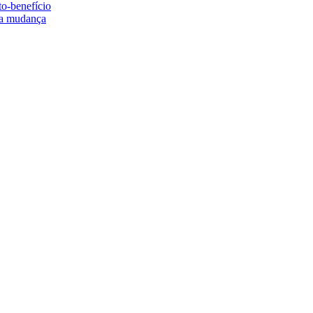
to-benefício
e a mudança