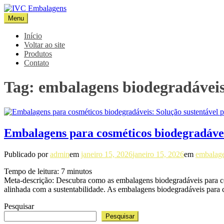
Pular
para
Menu
IVC Embalagens
Blog IVC
o
conteúdo
Início
Voltar ao site
Produtos
Contato
Tag:
embalagens biodegradáveis
Embalagens para cosméticos biodegradáveis
Publicado por
admin
em
janeiro 15, 2026
janeiro 15, 2026
em
embalage
Tempo de leitura:
7
minutos
Meta-descrição: Descubra como as embalagens biodegradáveis para cos
alinhada com a sustentabilidade. As embalagens biodegradáveis para
Pesquisar
Pesquisar