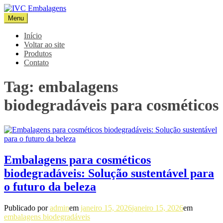
Pular
para
Menu
IVC Embalagens
Blog IVC
o
conteúdo
Início
Voltar ao site
Produtos
Contato
Tag:
embalagens
biodegradáveis para cosméticos
Embalagens para cosméticos
biodegradáveis: Solução sustentável para
o futuro da beleza
Publicado por
admin
em
janeiro 15, 2026
janeiro 15, 2026
em
embalagens biodegradáveis