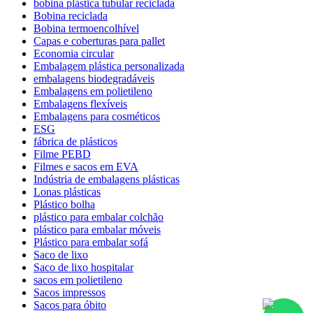
bobina plástica tubular reciclada
Bobina reciclada
Bobina termoencolhível
Capas e coberturas para pallet
Economia circular
Embalagem plástica personalizada
embalagens biodegradáveis
Embalagens em polietileno
Embalagens flexíveis
Embalagens para cosméticos
ESG
fábrica de plásticos
Filme PEBD
Filmes e sacos em EVA
Indústria de embalagens plásticas
Lonas plásticas
Plástico bolha
plástico para embalar colchão
plástico para embalar móveis
Plástico para embalar sofá
Saco de lixo
Saco de lixo hospitalar
sacos em polietileno
Sacos impressos
Sacos para óbito