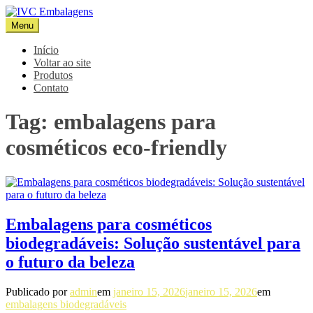
Pular
para
Menu
IVC Embalagens
Blog IVC
o
conteúdo
Início
Voltar ao site
Produtos
Contato
Tag:
embalagens para
cosméticos eco-friendly
Embalagens para cosméticos
biodegradáveis: Solução sustentável para
o futuro da beleza
Publicado por
admin
em
janeiro 15, 2026
janeiro 15, 2026
em
embalagens biodegradáveis