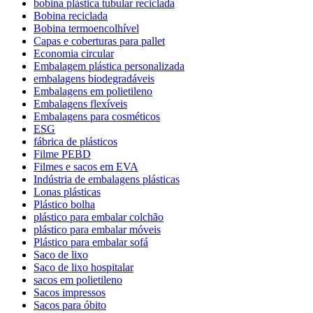
bobina plástica tubular reciclada
Bobina reciclada
Bobina termoencolhível
Capas e coberturas para pallet
Economia circular
Embalagem plástica personalizada
embalagens biodegradáveis
Embalagens em polietileno
Embalagens flexíveis
Embalagens para cosméticos
ESG
fábrica de plásticos
Filme PEBD
Filmes e sacos em EVA
Indústria de embalagens plásticas
Lonas plásticas
Plástico bolha
plástico para embalar colchão
plástico para embalar móveis
Plástico para embalar sofá
Saco de lixo
Saco de lixo hospitalar
sacos em polietileno
Sacos impressos
Sacos para óbito