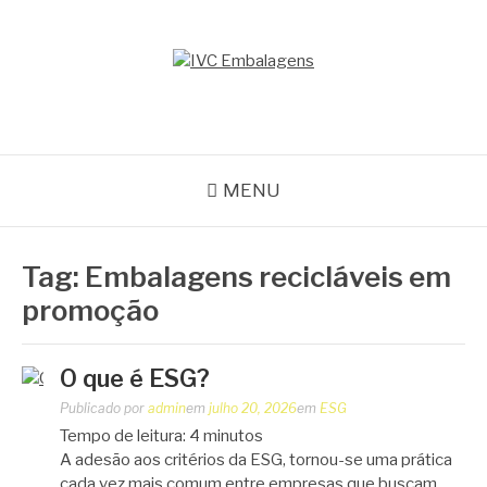
Pular
para
o
IVC EMBALAGENS
conteúdo
Blog IVC
MENU
Tag:
Embalagens recicláveis em
promoção
O que é ESG?
Publicado por
admin
em
julho 20, 2026
em
ESG
Tempo de leitura:
4
minutos
A adesão aos critérios da ESG, tornou-se uma prática
cada vez mais comum entre empresas que buscam