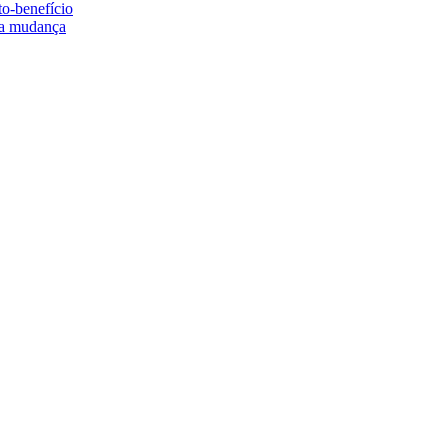
to-benefício
e a mudança