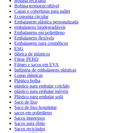
Bobina reciclada
Bobina termoencolhível
Capas e coberturas para pallet
Economia circular
Embalagem plástica personalizada
embalagens biodegradáveis
Embalagens em polietileno
Embalagens flexíveis
Embalagens para cosméticos
ESG
fábrica de plásticos
Filme PEBD
Filmes e sacos em EVA
Indústria de embalagens plásticas
Lonas plásticas
Plástico bolha
plástico para embalar colchão
plástico para embalar móveis
Plástico para embalar sofá
Saco de lixo
Saco de lixo hospitalar
sacos em polietileno
Sacos impressos
Sacos para óbito
Sacos reciclados