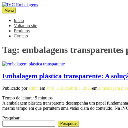
Pular
para
Menu
IVC Embalagens
Blog IVC
o
conteúdo
Início
Voltar ao site
Produtos
Contato
Tag:
embalagens transparentes 
Embalagem plástica transparente: A soluçã
Publicado por
admin
em
abril 8, 2026
abril 8, 2026
em
Embalagem plást
Tempo de leitura:
5
minutos
A embalagem plástica transparente desempenha um papel fundamental em
mesmo tempo em que permitem uma visão clara do conteúdo. Na I
Pesquisar
Pesquisar