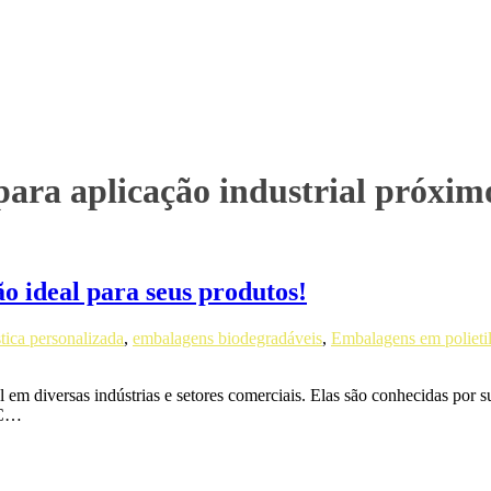
para aplicação industrial próxi
o ideal para seus produtos!
ica personalizada
,
embalagens biodegradáveis
,
Embalagens em polieti
 diversas indústrias e setores comerciais. Elas são conhecidas por sua
VC…